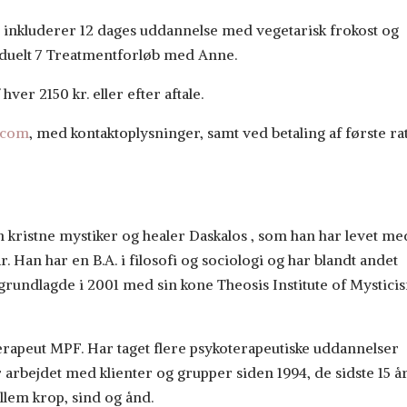
g inkluderer 12 dages uddannelse med vegetarisk frokost og
iduelt 7 Treatmentforløb med Anne.
hver 2150 kr. eller efter aftale.
.com
, med kontaktoplysninger, samt ved betaling af første ra
 kristne mystiker og healer Daskalos , som han har levet me
Han har en B.A. i filosofi og sociologi og har blandt andet
undlagde i 2001 med sin kone Theosis Institute of Mystici
terapeut MPF. Har taget flere psykoterapeutiske uddannelser
 arbejdet med klienter og grupper siden 1994, de sidste 15 å
llem krop, sind og ånd.