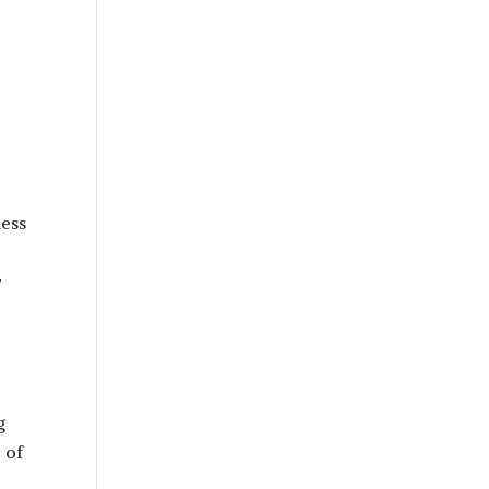
ness
r
g
 of