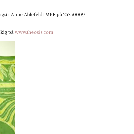
angør Anne Ahlefeldt MPF på 25750009
 kig på
www.theosis.com