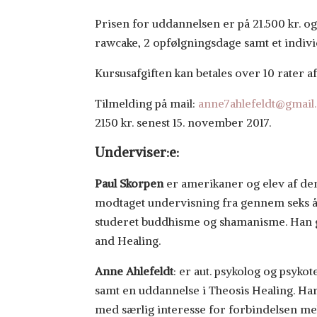
Prisen for uddannelsen er på 21.500 kr. o
rawcake, 2 opfølgningsdage samt et indiv
Kursusafgiften kan betales over 10 rater af 
Tilmelding på mail:
anne7ahlefeldt@gmail
2150 kr. senest 15. november 2017.
Underviser:e:
Paul Skorpen
er amerikaner og elev af den
modtaget undervisning fra gennem seks år. 
studeret buddhisme og shamanisme. Han gr
and Healing.
Anne Ahlefeldt
: er aut. psykolog og psyko
samt en uddannelse i Theosis Healing. Har
med særlig interesse for forbindelsen me